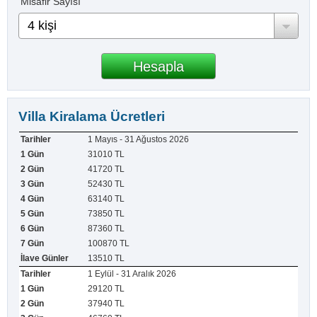
Misafir Sayısı
4 kişi
Villa Kiralama Ücretleri
1 Mayıs - 31 Ağustos 2026
31010 TL
41720 TL
52430 TL
63140 TL
73850 TL
87360 TL
100870 TL
13510 TL
1 Eylül - 31 Aralık 2026
29120 TL
37940 TL