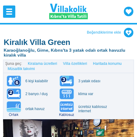
Beğendiklerime ekle
Kiralık Villa Green
Karaoğlanoğlu, Girne, Kıbrıs'ta 3 yatak odalı ortak havuzlu
kiralık villa
Şuna geç:
Kiralama ücretleri
Villa özellikleri
Haritada konumu
Müsaitlik takvimi
6 kişi kalabilir
3 yatak odası
2 banyo / duş
klima var
ücretsiz kablosuz
ortak havuz
internet