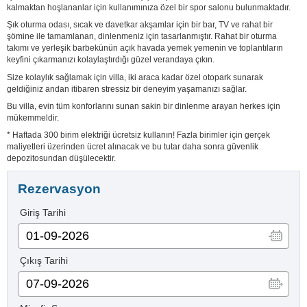
kalmaktan hoşlananlar için kullanımınıza özel bir spor salonu bulunmaktadır.
Şık oturma odası, sıcak ve davetkar akşamlar için bir bar, TV ve rahat bir
şömine ile tamamlanan, dinlenmeniz için tasarlanmıştır. Rahat bir oturma
takımı ve yerleşik barbekünün açık havada yemek yemenin ve toplantıların
keyfini çıkarmanızı kolaylaştırdığı güzel verandaya çıkın.
Size kolaylık sağlamak için villa, iki araca kadar özel otopark sunarak
geldiğiniz andan itibaren stressiz bir deneyim yaşamanızı sağlar.
Bu villa, evin tüm konforlarını sunan sakin bir dinlenme arayan herkes için
mükemmeldir.
* Haftada 300 birim elektriği ücretsiz kullanın! Fazla birimler için gerçek
maliyetleri üzerinden ücret alınacak ve bu tutar daha sonra güvenlik
depozitosundan düşülecektir.
Rezervasyon
Giriş Tarihi
Çıkış Tarihi