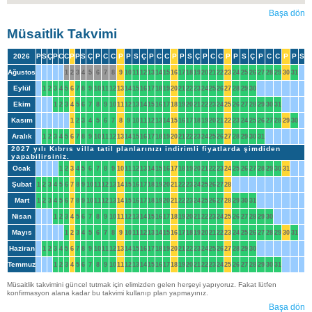
Başa dön
Müsaitlik Takvimi
2026
P
S
Ç
P
C
C
P
P
S
Ç
P
C
C
P
P
S
Ç
P
C
C
P
P
S
Ç
P
C
C
P
P
S
Ç
P
C
C
P
P
S
Ağustos
1
2
3
4
5
6
7
8
9
10
11
12
13
14
15
16
17
18
19
20
21
22
23
24
25
26
27
28
29
30
31
Eylül
1
2
3
4
5
6
7
8
9
10
11
12
13
14
15
16
17
18
19
20
21
22
23
24
25
26
27
28
29
30
Ekim
1
2
3
4
5
6
7
8
9
10
11
12
13
14
15
16
17
18
19
20
21
22
23
24
25
26
27
28
29
30
31
Kasım
1
2
3
4
5
6
7
8
9
10
11
12
13
14
15
16
17
18
19
20
21
22
23
24
25
26
27
28
29
30
Aralık
1
2
3
4
5
6
7
8
9
10
11
12
13
14
15
16
17
18
19
20
21
22
23
24
25
26
27
28
29
30
31
2027 yılı Kıbrıs villa tatil planlarınızı indirimli fiyatlarda şimdiden
yapabilirsiniz.
Ocak
1
2
3
4
5
6
7
8
9
10
11
12
13
14
15
16
17
18
19
20
21
22
23
24
25
26
27
28
29
30
31
Şubat
1
2
3
4
5
6
7
8
9
10
11
12
13
14
15
16
17
18
19
20
21
22
23
24
25
26
27
28
Mart
1
2
3
4
5
6
7
8
9
10
11
12
13
14
15
16
17
18
19
20
21
22
23
24
25
26
27
28
29
30
31
Nisan
1
2
3
4
5
6
7
8
9
10
11
12
13
14
15
16
17
18
19
20
21
22
23
24
25
26
27
28
29
30
Mayıs
1
2
3
4
5
6
7
8
9
10
11
12
13
14
15
16
17
18
19
20
21
22
23
24
25
26
27
28
29
30
31
Haziran
1
2
3
4
5
6
7
8
9
10
11
12
13
14
15
16
17
18
19
20
21
22
23
24
25
26
27
28
29
30
Temmuz
1
2
3
4
5
6
7
8
9
10
11
12
13
14
15
16
17
18
19
20
21
22
23
24
25
26
27
28
29
30
31
Müsaitlik takvimini güncel tutmak için elimizden gelen herşeyi yapıyoruz. Fakat lütfen
konfirmasyon alana kadar bu takvimi kullanıp plan yapmayınız.
Başa dön