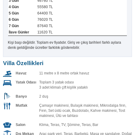
46760 TL
55580 TL
64400 TL
76020 TL
87640 TL
11620 TL
Kişi başı değildir. Toplam ev fiyatıdır. Giriş ve çıkış tarihleri farklı aylara
denk geldiğinde ücretler farklılık gösterebilir.
Villa Özellikleri
Havuz
11 metre x 8 metre ortak havuz
Yatak Odası
Toplam 3 yatak odası
3 adet klimalı çift kişilik yataklı
Banyo
2 duş
Mutfak
Çamaşır makinesi, Bulaşık makinesi, Mikrodalga fırın,
Fırın, Set üstü ocak, Buzdolabı, Kahve makinesi, Tost
makinesi, Ütü ve tahtası
Salon
Klima, Teras, TV, Şömine, Teras, Bar
Dış Mekan
Araç park yeri, Teras, Barbekü, Masa ve sandalye, Doğal