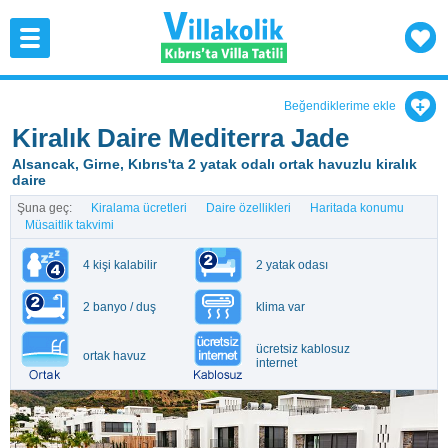
Beğendiklerime ekle
Kiralık Daire Mediterra Jade
Alsancak, Girne, Kıbrıs'ta 2 yatak odalı ortak havuzlu kiralık
daire
Şuna geç:
Kiralama ücretleri
Daire özellikleri
Haritada konumu
Müsaitlik takvimi
4 kişi kalabilir
2 yatak odası
2 banyo / duş
klima var
ücretsiz kablosuz
ortak havuz
internet