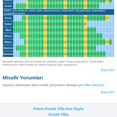
Aralık
1
2
3
4
5
6
7
8
9
10
11
12
13
14
15
16
17
18
19
20
21
22
23
24
25
26
27
28
29
30
31
2027 yılı Kıbrıs villa tatil planlarınızı indirimli fiyatlarda şimdiden
yapabilirsiniz.
Ocak
1
2
3
4
5
6
7
8
9
10
11
12
13
14
15
16
17
18
19
20
21
22
23
24
25
26
27
28
29
30
31
Şubat
1
2
3
4
5
6
7
8
9
10
11
12
13
14
15
16
17
18
19
20
21
22
23
24
25
26
27
28
Mart
1
2
3
4
5
6
7
8
9
10
11
12
13
14
15
16
17
18
19
20
21
22
23
24
25
26
27
28
29
30
31
Nisan
1
2
3
4
5
6
7
8
9
10
11
12
13
14
15
16
17
18
19
20
21
22
23
24
25
26
27
28
29
30
Mayıs
1
2
3
4
5
6
7
8
9
10
11
12
13
14
15
16
17
18
19
20
21
22
23
24
25
26
27
28
29
30
31
Haziran
1
2
3
4
5
6
7
8
9
10
11
12
13
14
15
16
17
18
19
20
21
22
23
24
25
26
27
28
29
30
Temmuz
1
2
3
4
5
6
7
8
9
10
11
12
13
14
15
16
17
18
19
20
21
22
23
24
25
26
27
28
29
30
31
Müsaitlik takvimini güncel tutmak için elimizden gelen herşeyi yapıyoruz. Fakat lütfen
konfirmasyon alana kadar bu takvimi kullanıp plan yapmayınız.
Başa dön
Misafir Yorumları
İngilizce sitemizden alıntı misafir yorumlarını okumak için
lütfen tıklayınız
.
Başa dön
Kıbrıs Kiralık Villa Ana Sayfa
Kiralık Villa