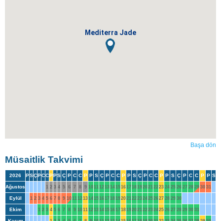
Mediterra Jade
Başa dön
Müsaitlik Takvimi
2026
P
S
Ç
P
C
C
P
P
S
Ç
P
C
C
P
P
S
Ç
P
C
C
P
P
S
Ç
P
C
C
P
P
S
Ç
P
C
C
P
P
S
Ağustos
1
2
3
4
5
6
7
8
9
10
11
12
13
14
15
16
17
18
19
20
21
22
23
24
25
26
27
28
29
30
31
Eylül
1
2
3
4
5
6
7
8
9
10
11
12
13
14
15
16
17
18
19
20
21
22
23
24
25
26
27
28
29
30
Ekim
1
2
3
4
5
6
7
8
9
10
11
12
13
14
15
16
17
18
19
20
21
22
23
24
25
26
27
28
29
30
31
Kasım
1
2
3
4
5
6
7
8
9
10
11
12
13
14
15
16
17
18
19
20
21
22
23
24
25
26
27
28
29
30