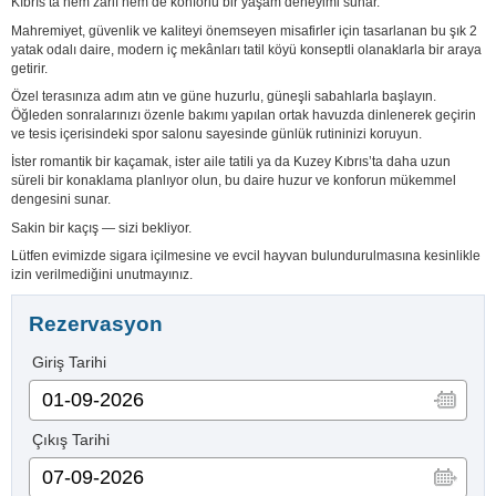
Kıbrıs’ta hem zarif hem de konforlu bir yaşam deneyimi sunar.
Mahremiyet, güvenlik ve kaliteyi önemseyen misafirler için tasarlanan bu şık 2
yatak odalı daire, modern iç mekânları tatil köyü konseptli olanaklarla bir araya
getirir.
Özel terasınıza adım atın ve güne huzurlu, güneşli sabahlarla başlayın.
Öğleden sonralarınızı özenle bakımı yapılan ortak havuzda dinlenerek geçirin
ve tesis içerisindeki spor salonu sayesinde günlük rutininizi koruyun.
İster romantik bir kaçamak, ister aile tatili ya da Kuzey Kıbrıs’ta daha uzun
süreli bir konaklama planlıyor olun, bu daire huzur ve konforun mükemmel
dengesini sunar.
Sakin bir kaçış — sizi bekliyor.
Lütfen evimizde sigara içilmesine ve evcil hayvan bulundurulmasına kesinlikle
izin verilmediğini unutmayınız.
Rezervasyon
Giriş Tarihi
Çıkış Tarihi