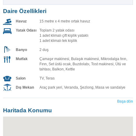
Daire Özellikleri
Havuz
15 metre x 4 metre ortak havuz
Yatak Odası
Toplam 2 yatak odası
1 adet klimalı çift kişilik yataklı
1 adet klimalı tek kişilik
Banyo
2 duş
Mutfak
Çamaşır makinesi, Bulaşık makinesi, Mikrodalga fırın,
Fırın, Set üstü ocak, Buzdolabı, Tost makinesi, Ütü ve
tahtası, Balkon, Kettle
Salon
TV, Teras
Dış Mekan
Araç park yeri, Veranda, Şezlong, Masa ve sandalye
Başa dön
Haritada Konumu