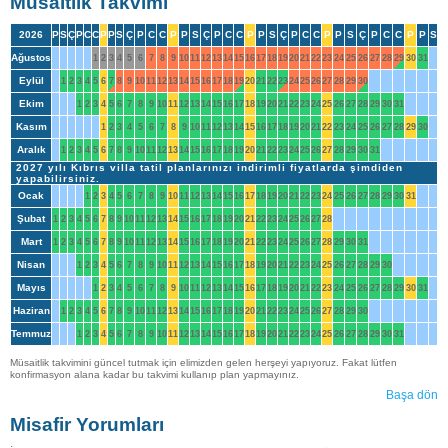
Müsaitlik Takvimi
2026
P
S
Ç
P
C
C
P
P
S
Ç
P
C
C
P
P
S
Ç
P
C
C
P
P
S
Ç
P
C
C
P
P
S
Ç
P
C
C
P
P
S
Ağustos
1
2
3
4
5
6
7
8
9
10
11
12
13
14
15
16
17
18
19
20
21
22
23
24
25
26
27
28
29
30
31
Eylül
1
2
3
4
5
6
7
8
9
10
11
12
13
14
15
16
17
18
19
20
21
22
23
24
25
26
27
28
29
30
Ekim
1
2
3
4
5
6
7
8
9
10
11
12
13
14
15
16
17
18
19
20
21
22
23
24
25
26
27
28
29
30
31
Kasım
1
2
3
4
5
6
7
8
9
10
11
12
13
14
15
16
17
18
19
20
21
22
23
24
25
26
27
28
29
30
Aralık
1
2
3
4
5
6
7
8
9
10
11
12
13
14
15
16
17
18
19
20
21
22
23
24
25
26
27
28
29
30
31
2027 yılı Kıbrıs villa tatil planlarınızı indirimli fiyatlarda şimdiden
yapabilirsiniz.
Ocak
1
2
3
4
5
6
7
8
9
10
11
12
13
14
15
16
17
18
19
20
21
22
23
24
25
26
27
28
29
30
31
Şubat
1
2
3
4
5
6
7
8
9
10
11
12
13
14
15
16
17
18
19
20
21
22
23
24
25
26
27
28
Mart
1
2
3
4
5
6
7
8
9
10
11
12
13
14
15
16
17
18
19
20
21
22
23
24
25
26
27
28
29
30
31
Nisan
1
2
3
4
5
6
7
8
9
10
11
12
13
14
15
16
17
18
19
20
21
22
23
24
25
26
27
28
29
30
Mayıs
1
2
3
4
5
6
7
8
9
10
11
12
13
14
15
16
17
18
19
20
21
22
23
24
25
26
27
28
29
30
31
Haziran
1
2
3
4
5
6
7
8
9
10
11
12
13
14
15
16
17
18
19
20
21
22
23
24
25
26
27
28
29
30
Temmuz
1
2
3
4
5
6
7
8
9
10
11
12
13
14
15
16
17
18
19
20
21
22
23
24
25
26
27
28
29
30
31
Müsaitlik takvimini güncel tutmak için elimizden gelen herşeyi yapıyoruz. Fakat lütfen
konfirmasyon alana kadar bu takvimi kullanıp plan yapmayınız.
Başa dön
Misafir Yorumları