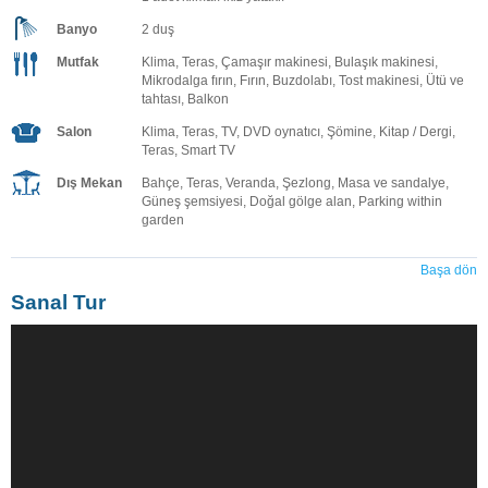
Banyo
2 duş
Mutfak
Klima, Teras, Çamaşır makinesi, Bulaşık makinesi,
Mikrodalga fırın, Fırın, Buzdolabı, Tost makinesi, Ütü ve
tahtası, Balkon
Salon
Klima, Teras, TV, DVD oynatıcı, Şömine, Kitap / Dergi,
Teras, Smart TV
Dış Mekan
Bahçe, Teras, Veranda, Şezlong, Masa ve sandalye,
Güneş şemsiyesi, Doğal gölge alan, Parking within
garden
Başa dön
Sanal Tur