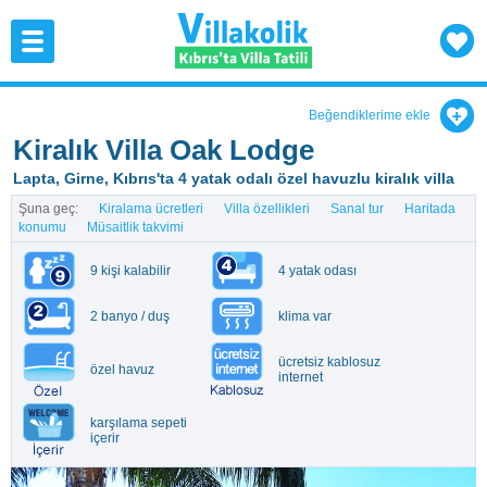
Beğendiklerime ekle
Kiralık Villa Oak Lodge
Lapta, Girne, Kıbrıs'ta 4 yatak odalı özel havuzlu kiralık villa
Şuna geç:
Kiralama ücretleri
Villa özellikleri
Sanal tur
Haritada
konumu
Müsaitlik takvimi
9 kişi kalabilir
4 yatak odası
2 banyo / duş
klima var
ücretsiz kablosuz
özel havuz
internet
karşılama sepeti
içerir