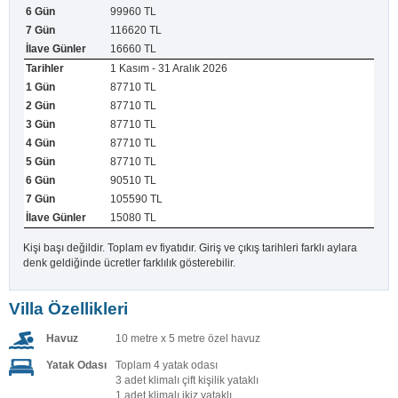
99960 TL
116620 TL
16660 TL
1 Kasım - 31 Aralık 2026
87710 TL
87710 TL
87710 TL
87710 TL
87710 TL
90510 TL
105590 TL
15080 TL
Kişi başı değildir. Toplam ev fiyatıdır. Giriş ve çıkış tarihleri farklı aylara
denk geldiğinde ücretler farklılık gösterebilir.
Villa Özellikleri
Havuz
10 metre x 5 metre özel havuz
Yatak Odası
Toplam 4 yatak odası
3 adet klimalı çift kişilik yataklı
1 adet klimalı ikiz yataklı