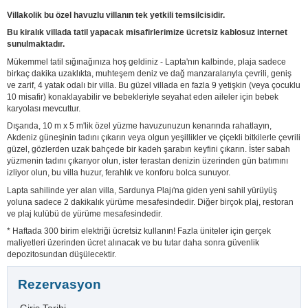
Villakolik bu özel havuzlu villanın tek yetkili temsilcisidir.
Bu kiralık villada tatil yapacak misafirlerimize ücretsiz kablosuz internet
sunulmaktadır.
Mükemmel tatil sığınağınıza hoş geldiniz - Lapta'nın kalbinde, plaja sadece
birkaç dakika uzaklıkta, muhteşem deniz ve dağ manzaralarıyla çevrili, geniş
ve zarif, 4 yatak odalı bir villa. Bu güzel villada en fazla 9 yetişkin (veya çocuklu
10 misafir) konaklayabilir ve bebekleriyle seyahat eden aileler için bebek
karyolası mevcuttur.
Dışarıda, 10 m x 5 m'lik özel yüzme havuzunuzun kenarında rahatlayın,
Akdeniz güneşinin tadını çıkarın veya olgun yeşillikler ve çiçekli bitkilerle çevrili
güzel, gözlerden uzak bahçede bir kadeh şarabın keyfini çıkarın. İster sabah
yüzmenin tadını çıkarıyor olun, ister terastan denizin üzerinden gün batımını
izliyor olun, bu villa huzur, ferahlık ve konforu bolca sunuyor.
Lapta sahilinde yer alan villa, Sardunya Plajı'na giden yeni sahil yürüyüş
yoluna sadece 2 dakikalık yürüme mesafesindedir. Diğer birçok plaj, restoran
ve plaj kulübü de yürüme mesafesindedir.
* Haftada 300 birim elektriği ücretsiz kullanın! Fazla üniteler için gerçek
maliyetleri üzerinden ücret alınacak ve bu tutar daha sonra güvenlik
depozitosundan düşülecektir.
Rezervasyon